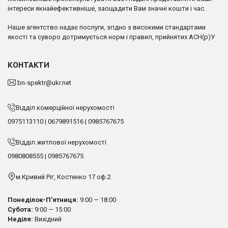
інтереси якнайефективніше, заощадити Вам значні кошти і час.
Наше агентство надає послуги, згідно з високими стандартами
якості та суворо дотримується норм і правил, прийнятих АСН(р)У
КОНТАКТИ
bn-spektr@ukr.net
Відділ комерційної нерухомості
0975113110
|
0679891516
|
0985767675
Відділ житлової нерухомості
0980808555
|
0985767675
м.Кривий Ріг, Костенко 17 оф.2
Понеділок-П’ятниця:
9:00 — 18:00
Субота:
9:00 — 15:00
Неділя:
Вихідний