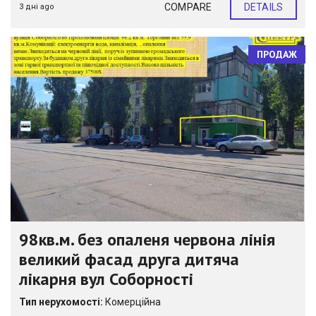
COMPARE
DETAILS
3 дні ago
ПРОДАЖ
98кв.м. без опаленя червона лінія
великий фасад друга дитяча
лікарня вул Соборності
Тип нерухомості:
Комерційна