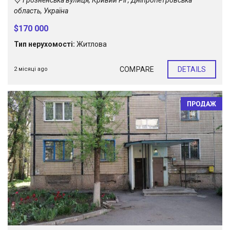
Грозненська вулиця, Кривий Ріг, Дніпропетровська
область, Україна
$170 000
Тип нерухомості:
Житлова
COMPARE
DETAILS
2 місяці ago
ПРОДАЖ