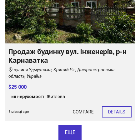
Продаж будинку вул. Інженерів, р-н
Карнаватка
вулиця Удмуртська, Кривий Ріг, Дніпропетровська
область, Україна
$25 000
Тип нерухомості:
Житлова
COMPARE
DETAILS
3 місяці ago
ЕЩЕ