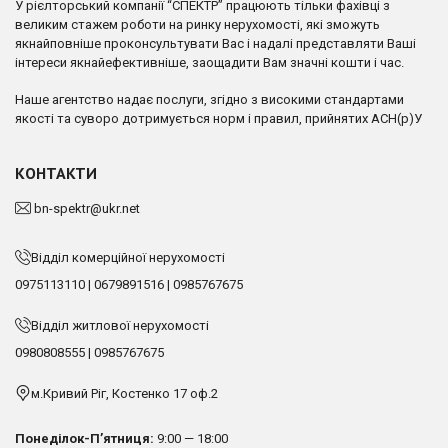
У рієлторський компанії “СПЕКТР” працюють тільки фахівці з
великим стажем роботи на ринку нерухомості, які зможуть
якнайповніше проконсультувати Вас і надалі представляти Ваші
інтереси якнайефективніше, заощадити Вам значні кошти і час.
Наше агентство надає послуги, згідно з високими стандартами
якості та суворо дотримується норм і правил, прийнятих АСН(р)У
КОНТАКТИ
bn-spektr@ukr.net
Відділ комерційної нерухомості
0975113110
|
0679891516
|
0985767675
Відділ житлової нерухомості
0980808555
|
0985767675
м.Кривий Ріг, Костенко 17 оф.2
Понеділок-П’ятниця:
9:00 — 18:00