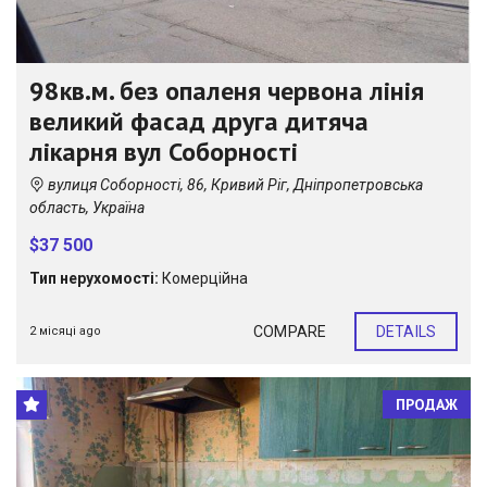
98кв.м. без опаленя червона лінія
великий фасад друга дитяча
лікарня вул Соборності
вулиця Соборності, 86, Кривий Ріг, Дніпропетровська
область, Україна
$37 500
Тип нерухомості:
Комерційна
COMPARE
DETAILS
2 місяці ago
ПРОДАЖ