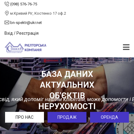
(098) 576-76-75
м.Кривий Ріг, Костенко 17 оф.2
bn-spektr@ukr.net
Вхід / Реєстрація
БАЗА ДАНИХ
АКТУАЛЬНИХ
ОБ'ЄКТІВ
свід, який допоміг нашим клієнтам, може допомогти і
НЕРУХОМОСТІ
ПРО НАС
ПРОДАЖ
ОРЕНДА