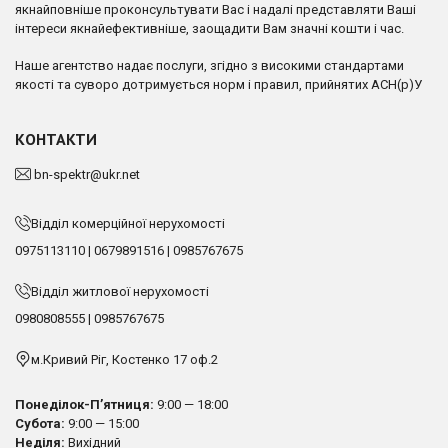
якнайповніше проконсультувати Вас і надалі представляти Ваші
інтереси якнайефективніше, заощадити Вам значні кошти і час.
Наше агентство надає послуги, згідно з високими стандартами
якості та суворо дотримується норм і правил, прийнятих АСН(р)У
КОНТАКТИ
bn-spektr@ukr.net
Відділ комерційної нерухомості
0975113110
|
0679891516
|
0985767675
Відділ житлової нерухомості
0980808555
|
0985767675
м.Кривий Ріг, Костенко 17 оф.2
Понеділок-П’ятниця:
9:00 — 18:00
Субота:
9:00 — 15:00
Неділя:
Вихідний