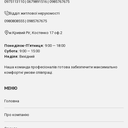
0975113110
|
0679891516
|
0985767675
Відділ житлової нерухомості
0980808555
|
0985767675
м.Кривий Ріг, Костенко 17 оф.2
Понеділок-П’ятниця:
9:00 — 18:00
Субота:
9:00 — 15:00
Неділя:
Вихідний
Наша команда професіоналів готова забезпечити максимально
комфортні умови співпраці.
МЕНЮ
Головна
Про компанію