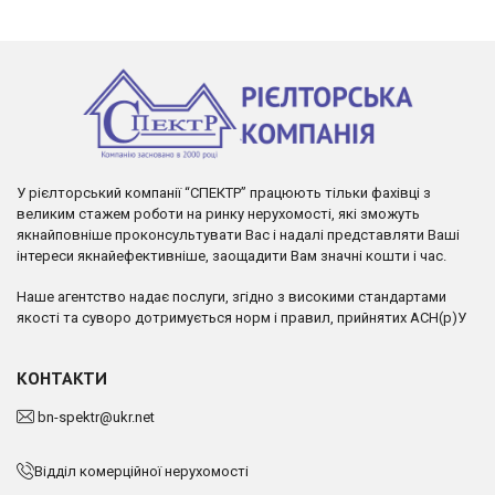
У рієлторський компанії “СПЕКТР” працюють тільки фахівці з
великим стажем роботи на ринку нерухомості, які зможуть
якнайповніше проконсультувати Вас і надалі представляти Ваші
інтереси якнайефективніше, заощадити Вам значні кошти і час.
Наше агентство надає послуги, згідно з високими стандартами
якості та суворо дотримується норм і правил, прийнятих АСН(р)У
КОНТАКТИ
bn-spektr@ukr.net
Відділ комерційної нерухомості