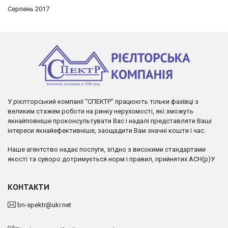
Серпень 2017
У рієлторський компанії “СПЕКТР” працюють тільки фахівці з
великим стажем роботи на ринку нерухомості, які зможуть
якнайповніше проконсультувати Вас і надалі представляти Ваші
інтереси якнайефективніше, заощадити Вам значні кошти і час.
Наше агентство надає послуги, згідно з високими стандартами
якості та суворо дотримується норм і правил, прийнятих АСН(р)У
КОНТАКТИ
bn-spektr@ukr.net