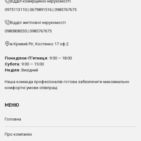
Відділ комерційної нерухомості
0975113110
|
0679891516
|
0985767675
Відділ житлової нерухомості
0980808555
|
0985767675
м.Кривий Ріг, Костенко 17 оф.2
Понеділок-П’ятниця:
9:00 — 18:00
Субота:
9:00 — 15:00
Неділя:
Вихідний
Наша команда професіоналів готова забезпечити максимально
комфортні умови співпраці.
МЕНЮ
Головна
Про компанію