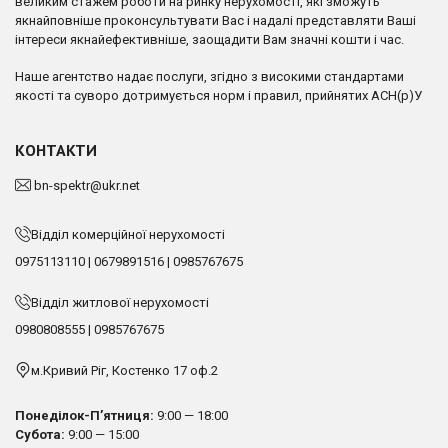
великим стажем роботи на ринку нерухомості, які зможуть
якнайповніше проконсультувати Вас і надалі представляти Ваші
інтереси якнайефективніше, заощадити Вам значні кошти і час.
Наше агентство надає послуги, згідно з високими стандартами
якості та суворо дотримується норм і правил, прийнятих АСН(р)У
КОНТАКТИ
bn-spektr@ukr.net
Відділ комерційної нерухомості
0975113110
|
0679891516
|
0985767675
Відділ житлової нерухомості
0980808555
|
0985767675
м.Кривий Ріг, Костенко 17 оф.2
Понеділок-П’ятниця:
9:00 — 18:00
Субота:
9:00 — 15:00