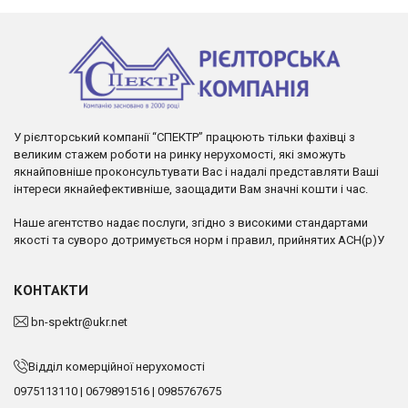
У рієлторський компанії “СПЕКТР” працюють тільки фахівці з
великим стажем роботи на ринку нерухомості, які зможуть
якнайповніше проконсультувати Вас і надалі представляти Ваші
інтереси якнайефективніше, заощадити Вам значні кошти і час.
Наше агентство надає послуги, згідно з високими стандартами
якості та суворо дотримується норм і правил, прийнятих АСН(р)У
КОНТАКТИ
bn-spektr@ukr.net
Відділ комерційної нерухомості
0975113110
|
0679891516
|
0985767675