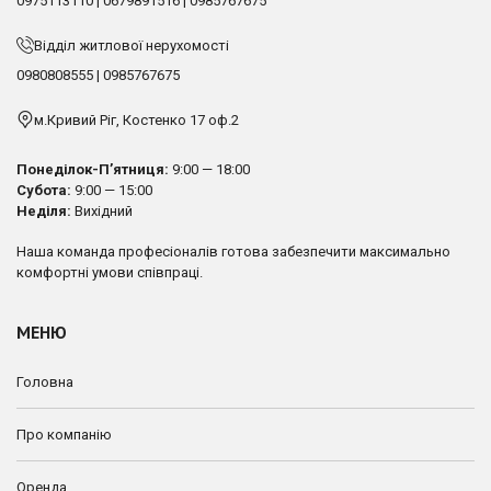
0975113110
|
0679891516
|
0985767675
Відділ житлової нерухомості
0980808555
|
0985767675
м.Кривий Ріг, Костенко 17 оф.2
Понеділок-П’ятниця:
9:00 — 18:00
Субота:
9:00 — 15:00
Неділя:
Вихідний
Наша команда професіоналів готова забезпечити максимально
комфортні умови співпраці.
МЕНЮ
Головна
Про компанію
Оренда