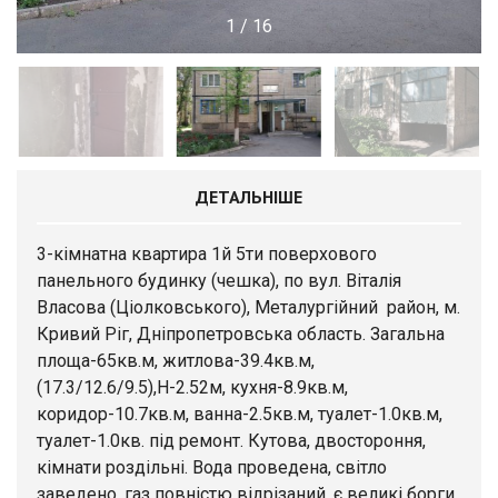
1
/
16
ДЕТАЛЬНІШЕ
3-кімнатна квартира 1й 5ти поверхового
панельного будинку (чешка), по вул. Віталія
Власова (Ціолковського), Металургійний район, м.
Кривий Ріг, Дніпропетровська область. Загальна
площа-65кв.м, житлова-39.4кв.м,
(17.3/12.6/9.5),Н-2.52м, кухня-8.9кв.м,
коридор-10.7кв.м, ванна-2.5кв.м, туалет-1.0кв.м,
туалет-1.0кв. під ремонт. Кутова, двостороння,
кімнати роздільні. Вода проведена, світло
заведено, газ повністю відрізаний, є великі борги