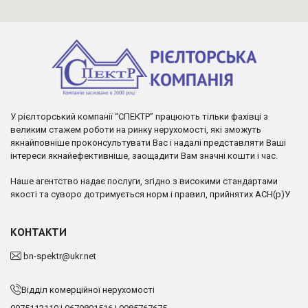
У рієлторський компанії “СПЕКТР” працюють тільки фахівці з
великим стажем роботи на ринку нерухомості, які зможуть
якнайповніше проконсультувати Вас і надалі представляти Ваші
інтереси якнайефективніше, заощадити Вам значні кошти і час.
Наше агентство надає послуги, згідно з високими стандартами
якості та суворо дотримується норм і правил, прийнятих АСН(р)У
КОНТАКТИ
bn-spektr@ukr.net
Відділ комерційної нерухомості