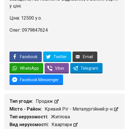
у ціні.
Ціна: 12500 у.о.
Олег: 0979847624
Facebook
Twitter
Email
WhatsApp
Viber
Telegram
Facebook Messenger
Тип угоди:
Продаж
Місто - Район:
Кривий Ріг - Металургійний р-н
Тип нерухомості:
Житлова
Вид нерухомості:
Квартири