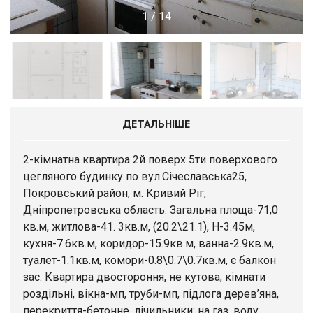
1
/
14
ДЕТАЛЬНІШЕ
2-кімнатна квартира 2й поверх 5ти поверхового
цегляного будинку по вул.Січеславська25,
Покровський район, м. Кривий Ріг,
Дніпропетровська область. Загальна площа-71,0
кв.м, житлова-41. 3кв.м, (20.2\21.1), Н-3.45м,
кухня-7.6кв.м, коридор-15.9кв.м, ванна-2.9кв.м,
туалет-1.1кв.м, комори-0.8\0.7\0.7кв.м, є балкон
зас. Квартира двостороння, не кутова, кімнати
роздільні, вікна-мп, труби-мп, підлога дерев’яна,
перекриття-бетонне, лічильники: на газ, воду,