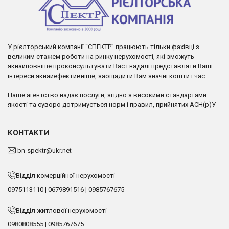
У рієлторський компанії “СПЕКТР” працюють тільки фахівці з
великим стажем роботи на ринку нерухомості, які зможуть
якнайповніше проконсультувати Вас і надалі представляти Ваші
інтереси якнайефективніше, заощадити Вам значні кошти і час.
Наше агентство надає послуги, згідно з високими стандартами
якості та суворо дотримується норм і правил, прийнятих АСН(р)У
КОНТАКТИ
bn-spektr@ukr.net
Відділ комерційної нерухомості
0975113110
|
0679891516
|
0985767675
Відділ житлової нерухомості
0980808555
|
0985767675