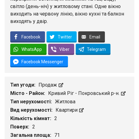
світло (день-ніч) у житловому стані. Одне вікно
виходить на червону лінію, вікно кухні та балкон
виходять у двір.
Facebook
Twitter
Email
WhatsApp
Viber
Telegram
Facebook Messenger
Тип угоди:
Продаж
Місто - Район:
Кривий Ріг - Покровський р-н.
Тип нерухомості:
Житлова
Вид нерухомості:
Квартири
Кількість кімнат:
2
Поверх:
2
Загальна площа:
71