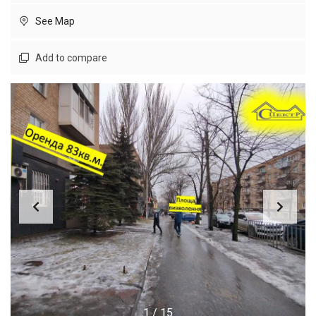
See Map
Add to compare
1
/
15