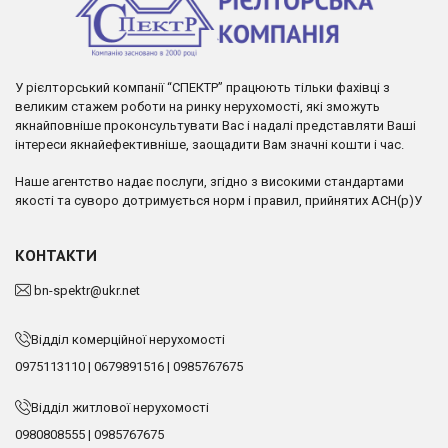
У рієлторський компанії “СПЕКТР” працюють тільки фахівці з
великим стажем роботи на ринку нерухомості, які зможуть
якнайповніше проконсультувати Вас і надалі представляти Ваші
інтереси якнайефективніше, заощадити Вам значні кошти і час.
Наше агентство надає послуги, згідно з високими стандартами
якості та суворо дотримується норм і правил, прийнятих АСН(р)У
КОНТАКТИ
bn-spektr@ukr.net
Відділ комерційної нерухомості
0975113110
|
0679891516
|
0985767675
Відділ житлової нерухомості
0980808555
|
0985767675