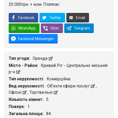
20 000грн. + ком. Платежі
Facebook
Twitter
Email
WhatsApp
Viber
Telegram
Facebook Messenger
Тип угоди:
Оренда
Місто - Район:
Кривий Ріг - Центрально-міський
р-н
Тип нерухомості:
Комерційна
Вид нерухомості:
Об'єкти сфери послуг
,
Офісні
,
Торгівельні
Кількість кімнат:
5
Поверх:
1
Загальна площа:
84