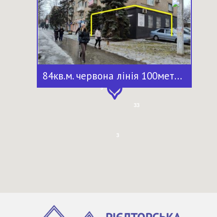
7
84кв.м. червона лінія 100метрів площа визволення
11
9
33
3