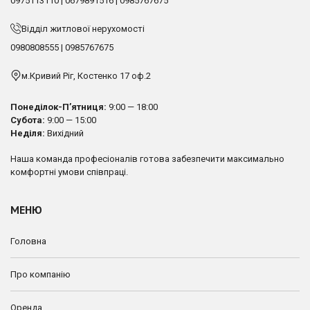
0975113110
|
0679891516
|
0985767675
Відділ житлової нерухомості
0980808555
|
0985767675
м.Кривий Ріг, Костенко 17 оф.2
Понеділок-П’ятниця:
9:00 — 18:00
Субота:
9:00 — 15:00
Неділя:
Вихідний
Наша команда професіоналів готова забезпечити максимально
комфортні умови співпраці.
МЕНЮ
Головна
Про компанію
Оренда