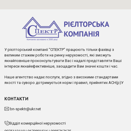
У рієлторський компанії “СПЕКТР” працюють тільки фахівці з
великим стажем роботи на ринку нерухомості, які зможуть
якнайповніше проконсультувати Вас і надалі представляти Ваші
інтереси якнайефективніше, заощадити Вам значні кошти і час.
Наше агентство надає послуги, згідно з високими стандартами
якості та суворо дотримується норм і правил, прийнятих АСН(р)У
КОНТАКТИ
bn-spektr@ukr.net
Відділ комерційної нерухомості