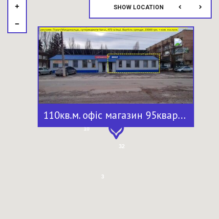
SHOW LOCATION
7
110кв.м. офіс магазин 95квартал зі світлом акумулятор 30квт інвертор
11
10
32
3