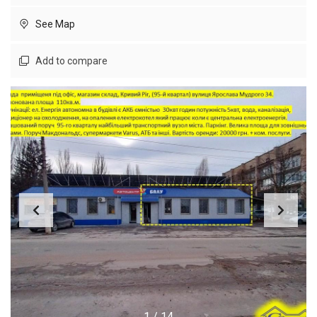
See Map
Add to compare
1
/
14