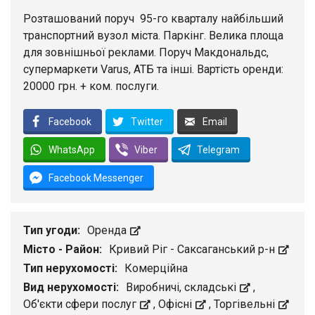
Розташований поруч 95-го кварталу найбільший
транспортний вузол міста. Паркінг. Велика площа
для зовнішньої реклами. Поруч Макдональдс,
супермаркети Varus, АТБ та інші. Вартість оренди:
20000 грн. + ком. послуги.
Facebook
Twitter
Email
WhatsApp
Viber
Telegram
Facebook Messenger
Тип угоди:
Оренда
Місто - Район:
Кривий Ріг - Саксаганський р-н
Тип нерухомості:
Комерційна
Вид нерухомості:
Виробничі, складські
,
Об'єкти сфери послуг
,
Офісні
,
Торгівельні